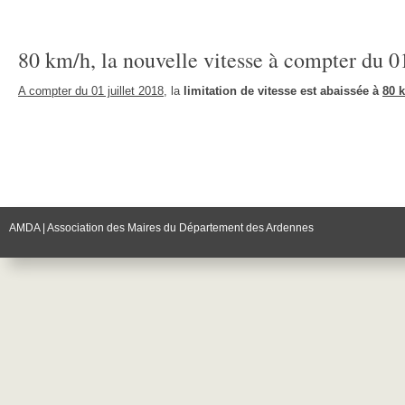
80 km/h, la nouvelle vitesse à compter du 01
A compter du 01 juillet 2018
, la
limitation de vitesse est abaissée à
80 
AMDA | Association des Maires du Département des Ardennes