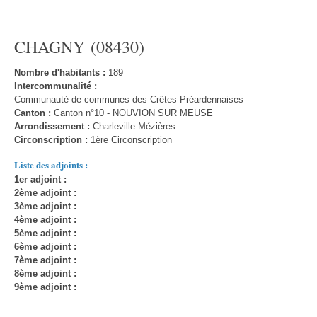
CHAGNY (08430)
Nombre d'habitants :
189
Intercommunalité :
Communauté de communes des Crêtes Préardennaises
Canton :
Canton n°10 - NOUVION SUR MEUSE
Arrondissement :
Charleville Mézières
Circonscription :
1ère Circonscription
Liste des adjoints :
1er adjoint :
2ème adjoint :
3ème adjoint :
4ème adjoint :
5ème adjoint :
6ème adjoint :
7ème adjoint :
8ème adjoint :
9ème adjoint :