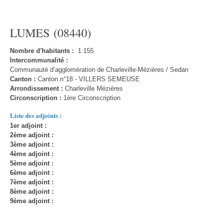
LUMES (08440)
Nombre d'habitants :
1 155
Intercommunalité :
Communauté d’agglomération de Charleville-Mézières / Sedan
Canton :
Canton n°18 - VILLERS SEMEUSE
Arrondissement :
Charleville Mézières
Circonscription :
1ère Circonscription
Liste des adjoints :
1er adjoint :
2ème adjoint :
3ème adjoint :
4ème adjoint :
5ème adjoint :
6ème adjoint :
7ème adjoint :
8ème adjoint :
9ème adjoint :