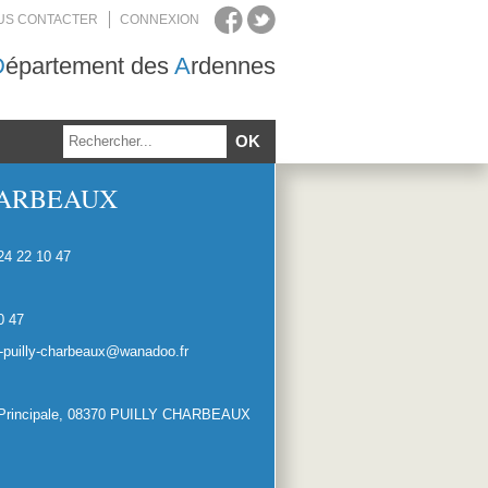
US CONTACTER
CONNEXION
D
épartement des
A
rdennes
HARBEAUX
24 22 10 47
0 47
-puilly-charbeaux@wanadoo.fr
Principale, 08370 PUILLY CHARBEAUX