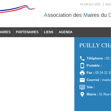
PLAN DU SITE
NO
A
ssociation des
M
aires du
UAIRES
PARTENAIRES
LIENS
AGENDA
PUILLY C
Téléphone :
03 
Portable :
Fax :
03 24 22 1
Courriel :
mairie
Site :
Mairie :
51 Rue 