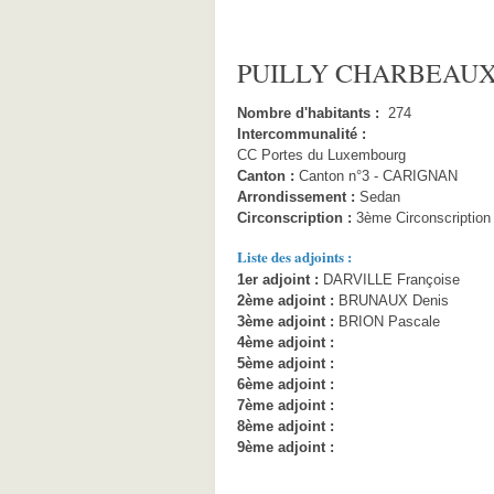
PUILLY CHARBEAUX 
Nombre d'habitants :
274
Intercommunalité :
CC Portes du Luxembourg
Canton :
Canton n°3 - CARIGNAN
Arrondissement :
Sedan
Circonscription :
3ème Circonscription
Liste des adjoints :
1er adjoint :
DARVILLE Françoise
2ème adjoint :
BRUNAUX Denis
3ème adjoint :
BRION Pascale
4ème adjoint :
5ème adjoint :
6ème adjoint :
7ème adjoint :
8ème adjoint :
9ème adjoint :