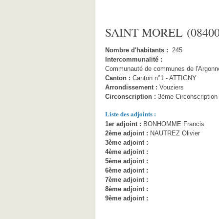
SAINT MOREL (08400
Nombre d'habitants :
245
Intercommunalité :
Communauté de communes de l'Argonne
Canton :
Canton n°1 - ATTIGNY
Arrondissement :
Vouziers
Circonscription :
3ème Circonscription
Liste des adjoints :
1er adjoint :
BONHOMME Francis
2ème adjoint :
NAUTREZ Olivier
3ème adjoint :
4ème adjoint :
5ème adjoint :
6ème adjoint :
7ème adjoint :
8ème adjoint :
9ème adjoint :