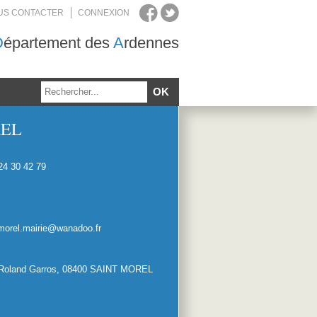
US CONTACTER
CONNEXION
D
épartement des
A
rdennes
REL
24 30 42 79
morel.mairie@wanadoo.fr
Roland Garros, 08400 SAINT MOREL