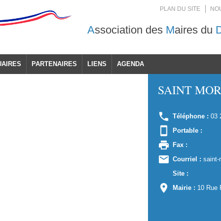
PLAN DU SITE
NO
A
ssociation des
M
aires du
UAIRES
PARTENAIRES
LIENS
AGENDA
SAINT MO
Téléphone :
03 
Portable :
Fax :
Courriel :
saint-
Site :
Mairie :
10 Rue 