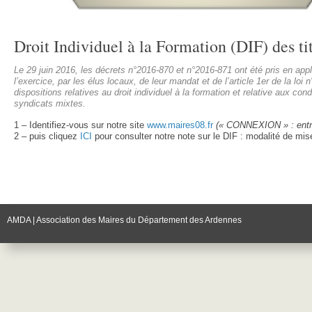
Droit Individuel à la Formation (DIF) des t
Le 29 juin 2016, les décrets n°2016-870 et n°2016-871 ont été pris en appli
l’exercice, par les élus locaux, de leur mandat et de l’article 1er de la l
dispositions relatives au droit individuel à la formation et relative au
syndicats mixtes.
1 – Identifiez-vous sur notre site
www.maires08.fr
(« CONNEXION » : entrez
2 – puis cliquez
ICI
pour consulter notre note sur le DIF : modalité de mi
AMDA | Association des Maires du Département des Ardennes