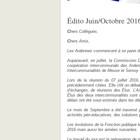
Édito Juin/Octobre 201
C
hers Collègues,
C
hers Amis,
Les Ardennes commencent à se parer de 
Auparavant, en juillet, la Commission
coopération intercommunale des Ardenn
Intercommunalités de Meuse et Semoy et
Lors de la réunion du 07 juillet 201
précédemment citées. Elle clôt un débat
d’échanges, de réunions des Élus. L’As
Élus des deux intercommunalités sont au
délais ont été sous-estimés dans les dé
Le mois de Septembre a été traversé pa
activités péri-éducatives, des solutions
Les évolutions de la Fonction publique t
2016 mais aussi les années suivantes.
Le travail du jour est la préparation d