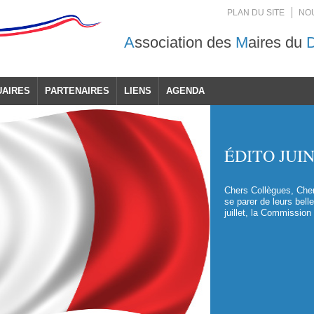
PLAN DU SITE
NO
A
ssociation des
M
aires du
UAIRES
PARTENAIRES
LIENS
AGENDA
ÉDITO JUI
Chers Collègues, Ch
se parer de leurs bell
juillet, la Commission