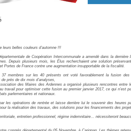
6
leurs belles couleurs d’automne !!!
 Départementale de Coopération Intercommunale a amendé dans la dernière l
es. Depuis plusieurs mois, les Élus recherchaient une solution préservant 
 Portes de France contre une augmentation insupportable de la fiscalité.
6, 37 membres sur les 40 présents ont voté favorablement la fusion des
 de près de dix mois d’analyses,
sociation des Maires des Ardennes a organisé plusieurs rencontres entre le
 travail pour optimiser cette fusion au premier janvier 2017, ce qui n’est p
bats parlementaires et nationaux.
r les opérations de rentrée et laisse derrière lui le souvenir des heures p
 pour la réalisation des travaux, des solutions pour les financements des proje
erritoriale, entretien professionnel, régime indemnitaire… nécessiteront beauco
e notre congrès départemental du 05 Novembre, à Carignan. Les thèmes retenus