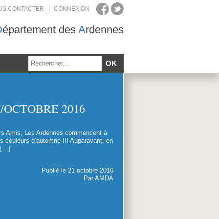
US CONTACTER
CONNEXION
D
épartement des
A
rdennes
N/OCTOBRE 2016
ers Amis, Les Ardennes commencent à
es couleurs d’automne !!! Auparavant, en
 […]
Publié le 21 octobre 2016
Par AMDA