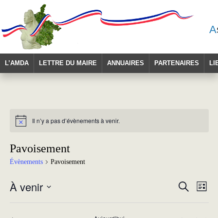
A
L’AMDA
LETTRE DU MAIRE
ANNUAIRES
PARTENAIRES
LI
Il n’y a pas d’évènements à venir.
Notice
Pavoisement
Évènements
Pavoisement
Recherche
Navig
À venir
Recherche
Liste
et
de
Sélectionnez
navigation
vues
une
de
Évèn
date.
vues