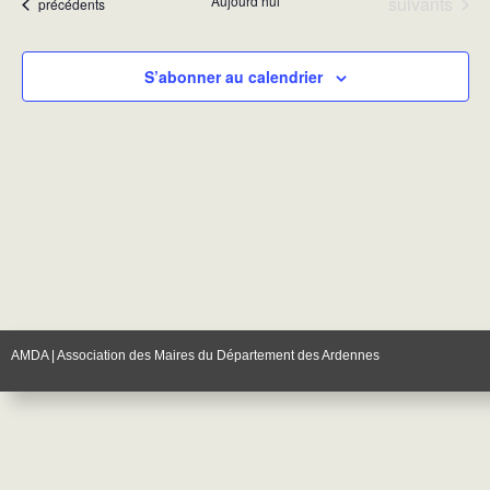
Évènements
Aujourd’hui
suivants
Évènements
précédents
Évènements
S’abonner au calendrier
AMDA | Association des Maires du Département des Ardennes