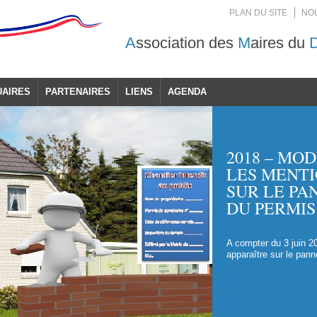
PLAN DU SITE
NO
A
ssociation des
M
aires du
UAIRES
PARTENAIRES
LIENS
AGENDA
2018 – MO
LES MENTI
SUR LE PA
DU PERMIS
A compter du 3 juin 201
apparaître sur le pan