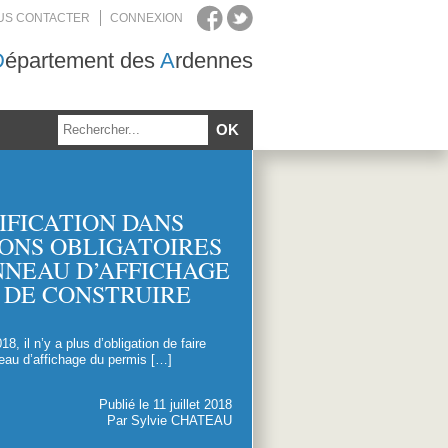
US CONTACTER
CONNEXION
D
épartement des
A
rdennes
DIFICATION DANS
ONS OBLIGATOIRES
NNEAU D’AFFICHAGE
 DE CONSTRUIRE
8, il n’y a plus d’obligation de faire
neau d’affichage du permis […]
Publié le 11 juillet 2018
Par Sylvie CHATEAU