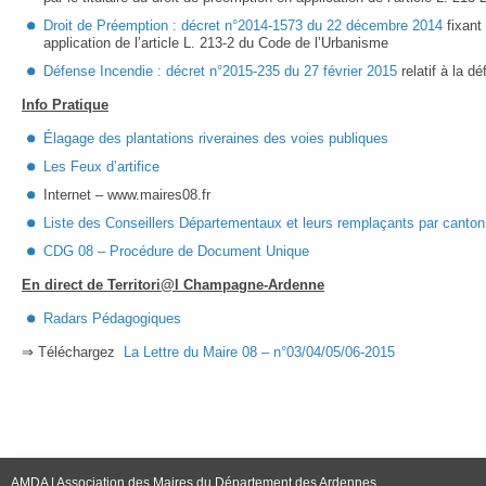
Droit de Préemption : décret n°2014-1573 du 22 décembre 2014
fixant 
application de l’article L. 213-2 du Code de l’Urbanisme
Défense Incendie : décret n°2015-235 du 27 février 2015
relatif à la d
Info Pratique
Élagage des plantations riveraines des voies publiques
Les Feux d’artifice
Internet – www.maires08.fr
Liste des Conseillers Départementaux et leurs remplaçants par canton
CDG 08 – Procédure de Document Unique
En direct de Territori@l Champagne-Ardenne
Radars Pédagogiques
⇒ Téléchargez
La Lettre du Maire 08 – n°03/04/05/06-2015
AMDA | Association des Maires du Département des Ardennes