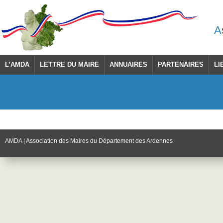
A
L’AMDA
LETTRE DU MAIRE
ANNUAIRES
PARTENAIRES
LI
AMDA | Association des Maires du Département des Ardennes