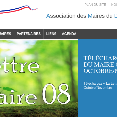
PLAN DU SITE
NO
A
ssociation des
M
aires du
UAIRES
PARTENAIRES
LIENS
AGENDA
TÉLÉCHARG
DU MAIRE 08
OCTOBRE/
Téléchargez « La Lett
Octobre/Novembre