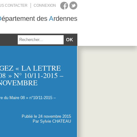
US CONTACTER
CONNEXION
D
épartement des
A
rdennes
EZ « LA LETTRE
 » N° 10/11-2015 –
NOVEMBRE
re du Maire 08 » n°10/11-2015 –
Publié le 24 novembre 2015
Par Sylvie CHATEAU