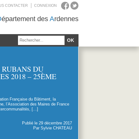
US CONTACTER
CONNEXION
D
épartement des
A
rdennes
S RUBANS DU
ES 2018 – 25ÈME
ation Française du Bâtiment, la
ne, l’Association des Maires de France
ntercommunalités, […]
Publié le 29 décembre 2017
Par Sylvie CHATEAU