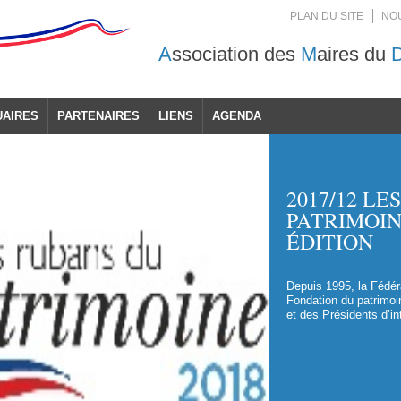
PLAN DU SITE
NO
A
ssociation des
M
aires du
UAIRES
PARTENAIRES
LIENS
AGENDA
2017/12 LE
PATRIMOIN
ÉDITION
Depuis 1995, la Fédér
Fondation du patrimoi
et des Présidents d’i