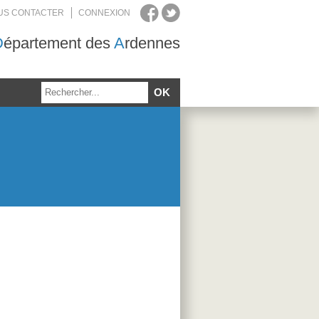
US CONTACTER
CONNEXION
D
épartement des
A
rdennes