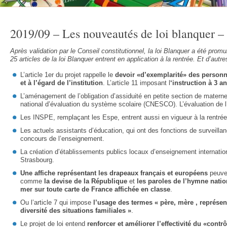
2019/09 – Les nouveautés de loi blanquer – 
Après validation par le Conseil constitutionnel, la loi Blanquer a été promul
25 articles de la loi Blanquer entrent en application à la rentrée. Et d’aut
L’article 1er du projet rappelle le
devoir «d’exemplarité» des personn
et à l’égard de l’institution
. L’article 11 imposant l
‘instruction à 3 a
L’aménagement de l’obligation d’assiduité en petite section de maternel
national d’évaluation du système scolaire (CNESCO). L’évaluation de l’
Les INSPE, remplaçant les Espe, entrent aussi en vigueur à la rentrée
Les actuels assistants d’éducation, qui ont des fonctions de surveillan
concours de l’enseignement.
La création d’établissements publics locaux d’enseignement internation
Strasbourg.
Une affiche représentant les drapeaux français et européens
peuven
comme
la devise de la République
et
les paroles de l’hymne natio
mer sur toute carte de France affichée en classe
.
Ou l’article 7 qui impose
l’usage des termes « père, mère , représent
diversité des situations familiales »
.
Le projet de loi entend
renforcer et améliorer l’effectivité du «contrô