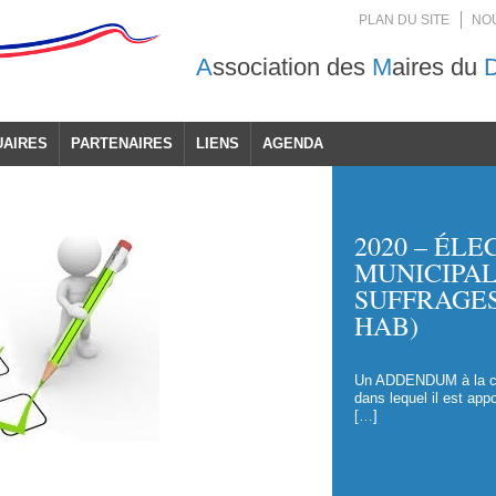
PLAN DU SITE
NO
A
ssociation des
M
aires du
UAIRES
PARTENAIRES
LIENS
AGENDA
2020 – ÉLE
MUNICIPAL
SUFFRAGES
HAB)
Un ADDENDUM à la cir
dans lequel il est appo
[…]