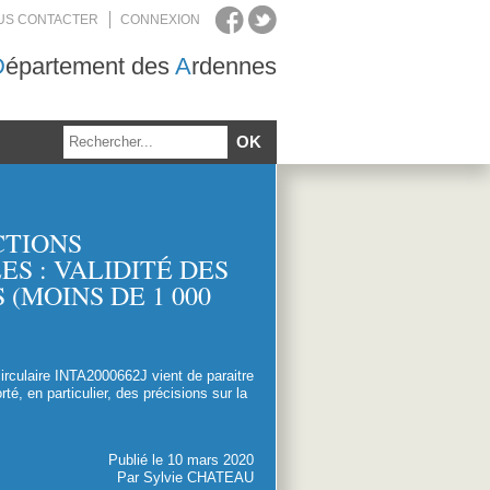
US CONTACTER
CONNEXION
D
épartement des
A
rdennes
CTIONS
ES : VALIDITÉ DES
 (MOINS DE 1 000
culaire INTA2000662J vient de paraitre
rté, en particulier, des précisions sur la
Publié le 10 mars 2020
Par Sylvie CHATEAU