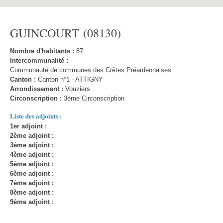
GUINCOURT (08130)
Nombre d'habitants :
87
Intercommunalité :
Communauté de communes des Crêtes Préardennaises
Canton :
Canton n°1 - ATTIGNY
Arrondissement :
Vouziers
Circonscription :
3ème Circonscription
Liste des adjoints :
1er adjoint :
2ème adjoint :
3ème adjoint :
4ème adjoint :
5ème adjoint :
6ème adjoint :
7ème adjoint :
8ème adjoint :
9ème adjoint :