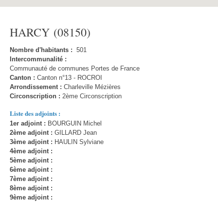
HARCY (08150)
Nombre d'habitants :
501
Intercommunalité :
Communauté de communes Portes de France
Canton :
Canton n°13 - ROCROI
Arrondissement :
Charleville Mézières
Circonscription :
2ème Circonscription
Liste des adjoints :
1er adjoint :
BOURGUIN Michel
2ème adjoint :
GILLARD Jean
3ème adjoint :
HAULIN Sylviane
4ème adjoint :
5ème adjoint :
6ème adjoint :
7ème adjoint :
8ème adjoint :
9ème adjoint :