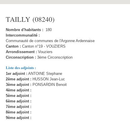
TAILLY (08240)
Nombre d'habitants :
180
Intercommunalité :
Communauté de communes de l'Argonne Ardennaise
Canton :
Canton n°19 - VOUZIERS
Arrondissement :
Vouziers
Circonscription :
3ème Circonscription
Liste des adjoints :
1er adjoint :
ANTOINE Stephane
2ème adjoint :
HUSSON Jean-Luc
3ème adjoint :
PONSARDIN Benoit
4ème adjoint :
5ème adjoint :
6ème adjoint :
7ème adjoint :
8ème adjoint :
9ème adjoint :