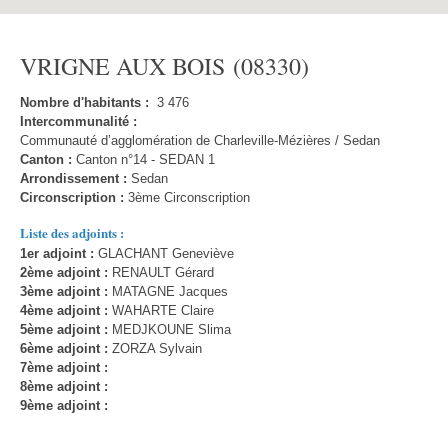
VRIGNE AUX BOIS (08330)
Nombre d'habitants :
3 476
Intercommunalité :
Communauté d’agglomération de Charleville-Mézières / Sedan
Canton :
Canton n°14 - SEDAN 1
Arrondissement :
Sedan
Circonscription :
3ème Circonscription
Liste des adjoints :
1er adjoint :
GLACHANT Geneviève
2ème adjoint :
RENAULT Gérard
3ème adjoint :
MATAGNE Jacques
4ème adjoint :
WAHARTE Claire
5ème adjoint :
MEDJKOUNE Slima
6ème adjoint :
ZORZA Sylvain
7ème adjoint :
8ème adjoint :
9ème adjoint :