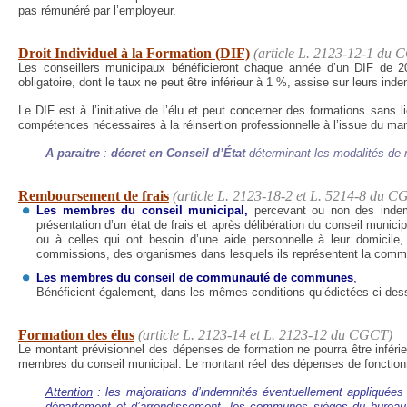
pas rémunéré par l’employeur.
Droit Individuel à la Formation (DIF)
(article L. 2123-12-1 du
Les conseillers municipaux bénéficieront chaque année d’un DIF de 2
obligatoire, dont le taux ne peut être inférieur à 1 %, assise sur leurs inde
Le DIF est à l’initiative de l’élu et peut concerner des formations sans 
compétences nécessaires à la réinsertion professionnelle à l’issue du ma
A paraitre
:
décret en Conseil d’État
déterminant les modalités de m
Remboursement de frais
(article L. 2123-18-2 et L. 5214-8 du 
Les membres du conseil municipal,
percevant ou non des indem
présentation d’un état de frais et après délibération du conseil muni
ou à celles qui ont besoin d’une aide personnelle à leur domicile,
commissions, des organismes dans lesquels ils représentent la com
Les membres du conseil de communauté de communes
,
Bénéficient également, dans les mêmes conditions qu’édictées ci-dessu
Formation des élus
(article L. 2123-14 et L. 2123-12 du CGCT)
Le montant prévisionnel des dépenses de formation ne pourra être inféri
membres du conseil municipal. Le montant réel des dépenses de foncti
Attention
:
les majorations d’indemnités éventuellement appliquées
département et d’arrondissement, les communes sièges du bureau ce