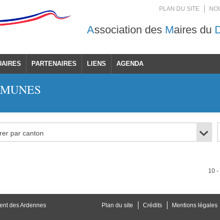
PLAN DU SITE
NO
A
ssociation des
M
aires du
UAIRES
PARTENAIRES
LIENS
AGENDA
MMUNES
10
ent des Ardennes
Plan du site
Crédits
Mentions légales