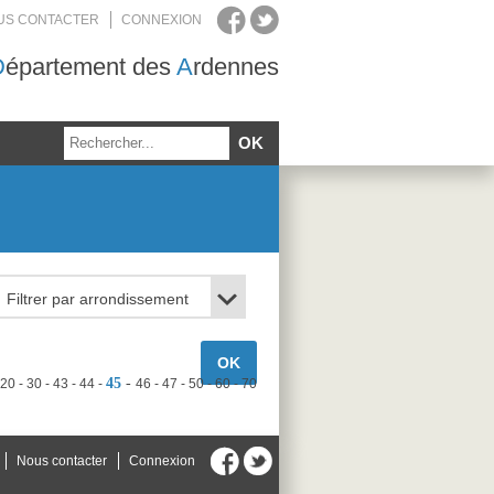
US CONTACTER
CONNEXION
D
épartement des
A
rdennes
45
20
30
43
44
46
47
50
60
70
Nous contacter
Connexion