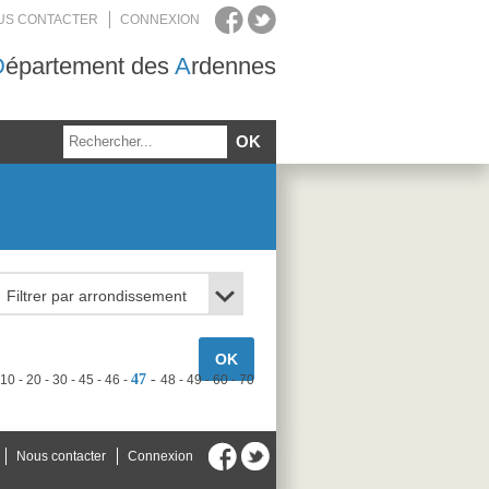
US CONTACTER
CONNEXION
D
épartement des
A
rdennes
47
10
20
30
45
46
48
49
60
70
Nous contacter
Connexion