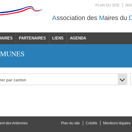
PLAN DU SITE
NO
A
ssociation des
M
aires du
UAIRES
PARTENAIRES
LIENS
AGENDA
MMUNES
ent des Ardennes
Plan du site
Crédits
Mentions légales